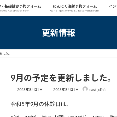
診・基礎健診予約フォーム
にんにく注射予約フォーム
イン
heckup Reservation Form
Garlic injection(Vit.B1) Reservation Form
更新情報
ました。
9月の予定を更新しました。
最
2023年8月31日
2023年8月31日
east_clinic
終
更
令和5年9月の休診日は、
新
日
時