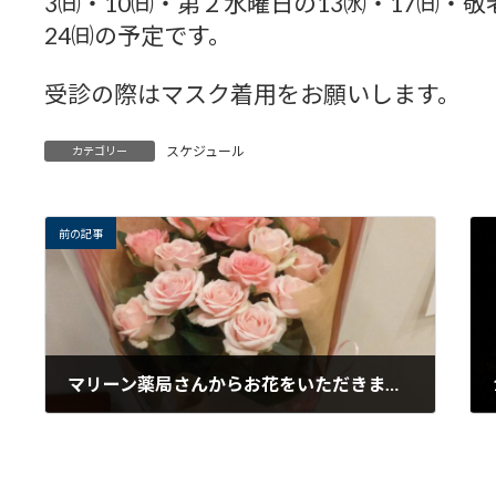
3㈰・10㈰・第２水曜日の13㈬・17㈰・敬
:
24㈰の予定です。
受診の際はマスク着用をお願いします。
スケジュール
カテゴリー
前の記事
マリーン薬局さんからお花をいただきました
2023年8月1日