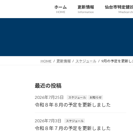
コ
ナ
ホーム
更新情報
仙台市特定健
ン
ビ
HOME
Information
Medical c
テ
ゲ
ン
ー
ツ
シ
へ
ョ
ス
ン
キ
に
ッ
移
HOME
更新情報
スケジュール
9月の予定を更新し
プ
動
最近の投稿
2026年7月25日
スケジュール
お知らせ
令和８年８月の予定を更新しました
2026年7月3日
スケジュール
令和８年７月の予定を更新しました