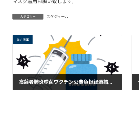
マスク着用お願い致します。
:
スケジュール
カテゴリー
前の記事
高齢者肺炎球菌ワクチン公費負担経過措置が令和6年3月末で終了です
2024年2月1日