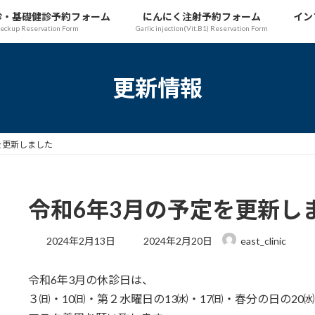
診・基礎健診予約フォーム
にんにく注射予約フォーム
イン
heckup Reservation Form
Garlic injection(Vit.B1) Reservation Form
更新情報
を更新しました
令和6年3月の予定を更新し
最
2024年2月13日
2024年2月20日
east_clinic
終
更
令和6年3月の休診日は、
新
日
３㈰・10㈰・第２水曜日の13㈬・17㈰・春分の日の20
時