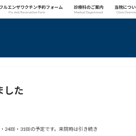
フルエンザワクチン予約フォーム
診療科のご案内
当院につい
Flu shot Reservation Form
Medical Department
Clinic Overvi
ました
㈬・24㈰・31㈰の予定です。来院時は引き続き