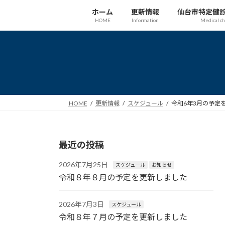
コ
ナ
ホーム
更新情報
仙台市特定健
ン
ビ
HOME
Information
Medical c
テ
ゲ
ン
ー
ツ
シ
へ
ョ
ス
ン
キ
に
ッ
移
HOME
更新情報
スケジュール
令和6年3月の予定
プ
動
最近の投稿
2026年7月25日
スケジュール
お知らせ
令和８年８月の予定を更新しました
2026年7月3日
スケジュール
令和８年７月の予定を更新しました